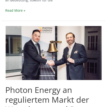
an Bedeutung, sowohl für die
Read More »
Photon
Energy
an
reguliertem
Markt
der
Warschauer
und
Prager
Börse
gelistet
Photon Energy an
reguliertem Markt der