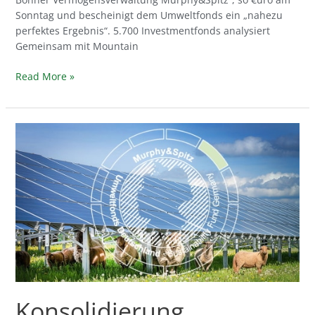
Sonntag und bescheinigt dem Umweltfonds ein „nahezu
perfektes Ergebnis“. 5.700 Investmentfonds analysiert
Gemeinsam mit Mountain
Read More »
Konsolidierung
nachhaltiger
Werte
im
Februar
–
Monatlicher
Bericht
des
Managements
Konsolidierung