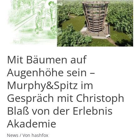
auf
Augenhöhe
sein
–
Murphy&Spitz
im
Gespräch
mit
Mit Bäumen auf
Christoph
Blaß
Augenhöhe sein –
von
der
Murphy&Spitz im
Erlebnis
Gespräch mit Christoph
Akademie
Blaß von der Erlebnis
Akademie
News
/ Von
hashfox