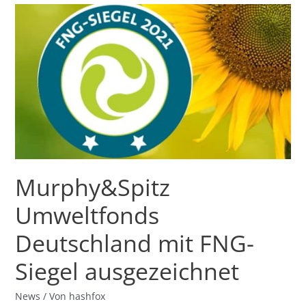
Murphy&Spitz
Umweltfonds
Deutschland
mit
FNG-
Siegel
ausgezeichnet
Murphy&Spitz
Umweltfonds
Deutschland mit FNG-
Siegel ausgezeichnet
News
/ Von
hashfox