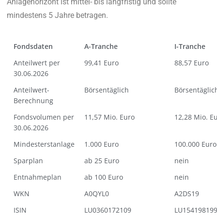
Anlagehorizont ist mittel- bis langfristig und sollte
mindestens 5 Jahre betragen.
Fondsdaten
A-Tranche
I-Tranche
Anteilwert per
99,41 Euro
88,57 Euro
30.06.2026
Anteilwert-
Börsentäglich
Börsentäglic
Berechnung
Fondsvolumen per
11,57 Mio. Euro
12,28 Mio. E
30.06.2026
Mindesterstanlage
1.000 Euro
100.000 Euro
Sparplan
ab 25 Euro
nein
Entnahmeplan
ab 100 Euro
nein
WKN
A0QYL0
A2DS19
ISIN
LU0360172109
LU15419819