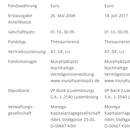
Fondswährung
Euro
Euro
Erstausgabe
26. Mai 2008
18. Juli 2017
Anteilklasse
Geschäftsjahr
01.10.-30.09.
01.10.-30.09.
Fondstyp
Thesaurierend
Thesauriere
Vertriebszulassung
AT, DE, LU
AT, DE, LU
Fondsmanager
Murphy&Spitz
Murphy&Spit
Nachhaltige
Nachhaltige
Vermögensverwaltung
Vermögensve
www.murphyandspitz.de
www.murphy
Depotbank
VP Bank (Luxembourg)
VP Bank (Lu
S.A., L-2540 Luxembourg
S.A., L-2540
Verwaltungs-
Monega
Monega
gesellschaft
Kapitalanlagegesellschaft
Kapitalanlag
mbH, Stolkgasse 25-45,
mbH, Stolkga
D-50667 Köln
D-50667 Köl