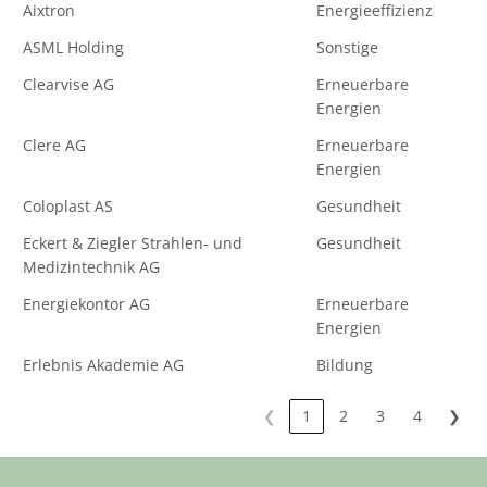
Aixtron
Energieeffizienz
ASML Holding
Sonstige
Clearvise AG
Erneuerbare
Energien
Clere AG
Erneuerbare
Energien
Coloplast AS
Gesundheit
Eckert & Ziegler Strahlen- und
Gesundheit
Medizintechnik AG
Energiekontor AG
Erneuerbare
Energien
Erlebnis Akademie AG
Bildung
❮
1
2
3
4
❯