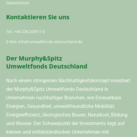
Datenschutz
Kontaktieren Sie uns
Tel.: +49 228 243911-0
E-Mal: info@umweltfonds-deutschland.de
Der Murphy&Spitz
Umweltfonds Deutschland
Nach einem stringenten Nachhaltigkeitskonzept investiert
der Murphy&Spitz Umweltfonds Deutschland in
Unternehmen nachhaltiger Branchen, wie Erneuerbare
Energien, Gesundheit, umweltfreundliche Mobilität,
Energieeffizienz, ökologisches Bauen, Naturkost, Bildung
und Wasser. Der Schwerpunkt der Investments liegt auf
kleinen und mittelständischen Unternehmen mit