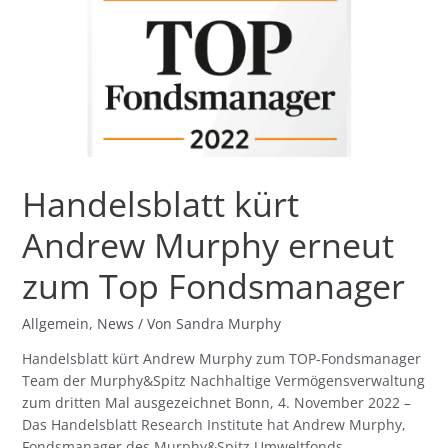
Murphy
erneut
zum
Top
Fondsmanager
Handelsblatt kürt
Andrew Murphy erneut
zum Top Fondsmanager
Allgemein
,
News
/ Von
Sandra Murphy
Handelsblatt kürt Andrew Murphy zum TOP-Fondsmanager
Team der Murphy&Spitz Nachhaltige Vermögensverwaltung
zum dritten Mal ausgezeichnet Bonn, 4. November 2022 –
Das Handelsblatt Research Institute hat Andrew Murphy,
Fondsmanager des Murphy&Spitz Umweltfonds