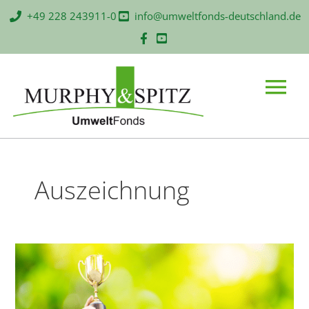
Zum
+49 228 243911-0
info@umweltfonds-deutschland.de
Inhalt
springen
Main
Menu
Auszeichnung
Murphy&Spitz
Umweltfonds
Deutschland
mit