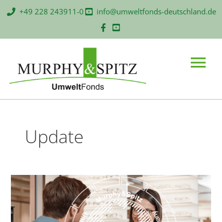
Zum
+49 228 243911-0
info@umweltfonds-deutschland.de
Inhalt
springen
Main
Menu
Update
Weiterhin
volatile
Marktlage
im