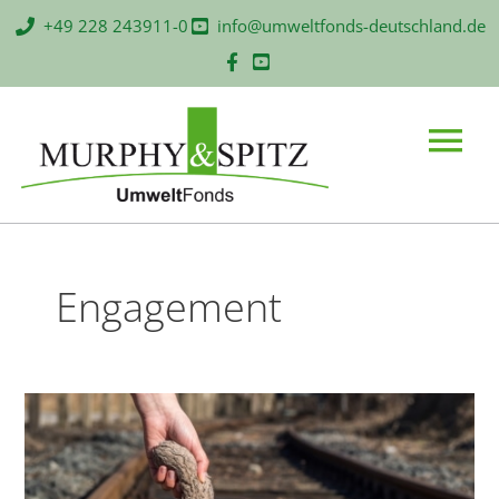
Zum
+49 228 243911-0
info@umweltfonds-deutschland.de
Inhalt
springen
Main
Menu
Engagement
Engagementprozess
im
Zuge
des