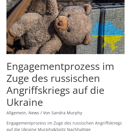
russischen
Angriffskriegs
auf
die
Ukraine
Engagementprozess im
Zuge des russischen
Angriffskriegs auf die
Ukraine
Allgemein
,
News
/ Von
Sandra Murphy
Engagementprozess im Zuge des russischen Angriffskriegs
auf die Ukraine Murphy&Spitz Nachhaltige