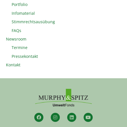
Portfolio
Infomaterial
Stimmrechtsausübung
FAQs
Newsroom
Termine
Pressekontakt
Kontakt
F
I
L
Y
a
n
i
o
c
s
n
u