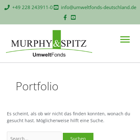
Zum
Suchen
+49 228 243911-0
info@umweltfonds-deutschland.de
Inhalt
nach:
springen
Main
Menu
Portfolio
Es scheint, als ob wir nicht das finden konnten, wonach du
gesucht hast. Möglicherweise hilft eine Suche.