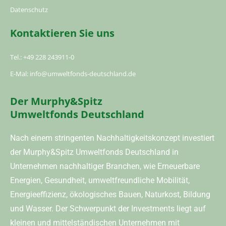
Datenschutz
Kontaktieren Sie uns
Tel.: +49 228 243911-0
E-Mal: info@umweltfonds-deutschland.de
Der Murphy&Spitz
Umweltfonds Deutschland
Nach einem stringenten Nachhaltigkeitskonzept investiert
der Murphy&Spitz Umweltfonds Deutschland in
Unternehmen nachhaltiger Branchen, wie Erneuerbare
Energien, Gesundheit, umweltfreundliche Mobilität,
Energieeffizienz, ökologisches Bauen, Naturkost, Bildung
und Wasser. Der Schwerpunkt der Investments liegt auf
kleinen und mittelständischen Unternehmen mit